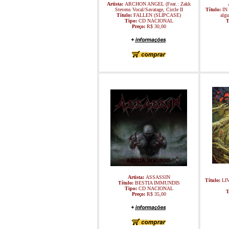
Artista:
ARCHON ANGEL (Feat.: Zakk
Stevens Vocal/Savatage, Circle II
Título:
IN
Título:
FALLEN (SLIPCASE)
algu
Tipo:
CD NACIONAL
T
Preço:
R$ 30,00
Artista:
ASSASSIN
Título:
LI
Título:
BESTIA IMMUNDIS
Tipo:
CD NACIONAL
T
Preço:
R$ 35,00