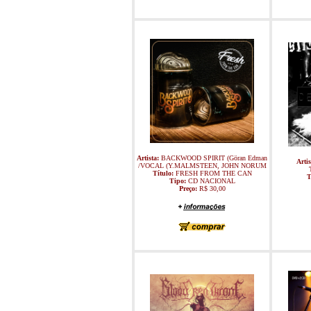
Artista:
BACKWOOD SPIRIT (Göran Edman
Arti
/VOCAL (Y.MALMSTEEN, JOHN NORUM
Título:
FRESH FROM THE CAN
T
Tipo:
CD NACIONAL
Preço:
R$ 30,00