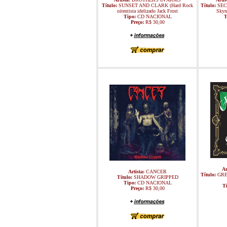
Título:
SUNSET AND CLARK (Hard Rock
Título:
SEC
oitentista idelizado Jack Frost
Skyn
Tipo:
CD NACIONAL
T
Preço:
R$ 30,00
Ar
Artista:
CANCER
Título:
GRE
Título:
SHADOW GRIPPED
Tipo:
CD NACIONAL
T
Preço:
R$ 30,00