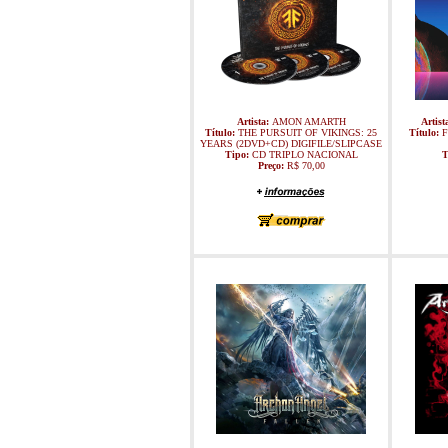
Artista:
AMON AMARTH
Artist
Título:
THE PURSUIT OF VIKINGS: 25
Título:
F
YEARS (2DVD+CD) DIGIFILE/SLIPCASE
Tipo:
CD TRIPLO NACIONAL
T
Preço:
R$ 70,00